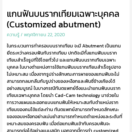
แกนฟันบนรากเทียมเฉพาะบุคคล
(Customized abutment)
ความรู้
/
พฤศจิกายน 22, 2020
ในกระบวนการทำครอบบนรากเทียม จะมี Abutment เป็นแกน
ยึดระหว่างครอบฟันกับรากเทียม ปกติจะมีทั้งแกนฟันบนราก
เทียมสำเร็จรูปที่ใช้โดยทั่วไป และแกนฟันบนรากเทียมเฉพาะ
บุคคล ในบางตำแหน่งการใช้แกนฟันบนรากเทียมสำเร็จรูปอาจ
ไม่เหมาะสม เนื่องจากรูปร่างลักษณะการผายของแกนฟันจะไม่
สามารถกลมกลืนกับรูปร่างของเหงือกและฟันซี่ข้างเคียงได้
อย่างสมบูรณ์ ในบางกรณีทันตแพทย์จึงแนะนำแกนฟันบนราก
เทียมเฉพาะบุคคล โดยนำ Cad-Cam technology มาช่วยใน
การวางแผนและออกแบบแกนฟันให้เหมาะสมกับตำแหน่งราก
เทียมของคนไข้แต่ละท่าน ทันตแพทย์สามารถกำหนดลักษณะ
ของขอบเหงือกอย่างเม่นยำสามารถกำหนดตำแหน่งและระดับที่
เหมาะสมของครอบฟัน เมื่อต่อแกนฟันเข้ากับครอบฟันจะ
สามารถต่อได้อย่างแนบสนิท นอกจากนี้การทำ customized